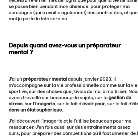
nécessaire en termes de logistique pour que la vie de famil
se passe bien pendant mon absence, pour protéger ma
compagne (qui travaille également) des contraintes, et que
moi je parte la tête sereine.
Depuis quand avez-vous un préparateur
mental ?
J’ai un
préparateur mental
depuis janvier 2023. Il
m’accompagne sur la vie professionnelle comme sur la vie
sportive, sur des choses que j’avais du mal à maîtriser. Nou
avons travaillé sur beaucoup de sujets, sur la
gestion du
stress
, sur l
’imagerie
, sur le fait d’
avoir peur
, sur le fait d’
êt
dans un état euphorique
.
J’ai découvert l’imagerie et je l’utilise beaucoup pour me
ressourcer. J’en fais aussi sur des entraînements assez
durs, pour préparer des compétitions où il faut amener de 