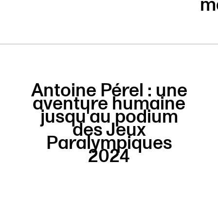
m
Antoine Pérel : une
aventure humaine
jusqu'au podium
des Jeux
Paralympiques
2024