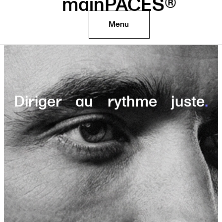
mainPACES®
Menu
Diriger au rythme juste
.