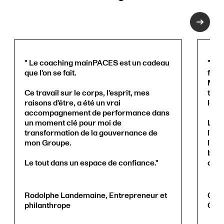
" Le coaching mainPACES est un cadeau
" Je
que l'on se fait.
form
Mes 
Ce travail sur le corps, l'esprit, mes
tale
raisons d'être, a été un vrai
leur
accompagnement de performance dans
un moment clé pour moi de
Le s
transformation de la gouvernance de
l'éq
mon Groupe.
l'en
beso
Le tout dans un espace de confiance."
assu
Rodolphe Landemaine, Entrepreneur et
Guil
philanthrope
Cont