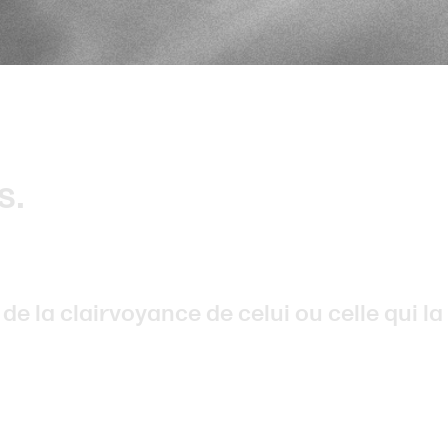
s.
e la clairvoyance de celui ou celle qui la 