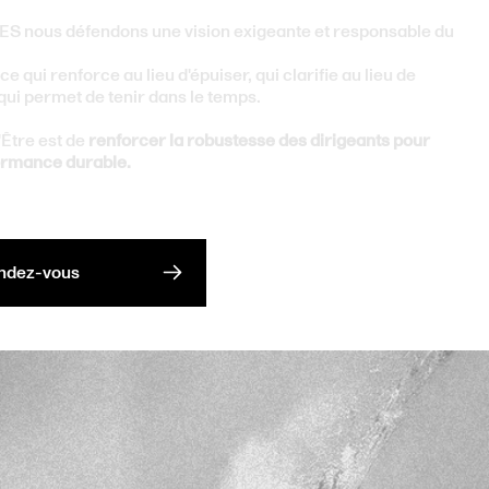
 nous défendons une vision exigeante et responsable du
 qui renforce au lieu d'épuiser, qui clarifie au lieu de
qui permet de tenir dans le temps.
'Être est de
renforcer la robustesse des dirigeants pour
ormance durable.
ndez-vous