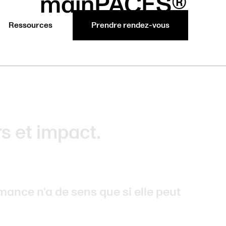
mainPACES®
Ressources
Prendre rendez-vous
s et impact.
mance n'a de sens que si elle peut