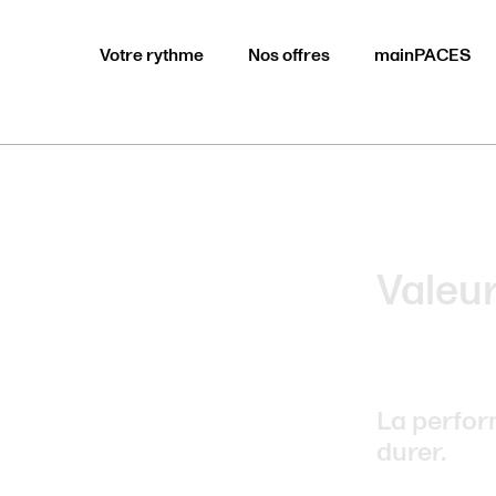
Votre rythme
Nos offres
mainPACES
Valeur
La perfor
durer.