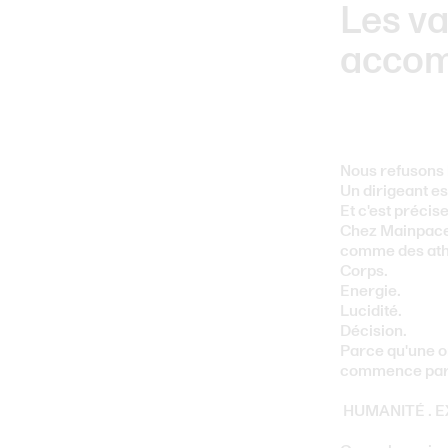
Les va
accom
Nous refusons l
Un dirigeant e
Et c'est précis
Chez Mainpaces
comme des ath
Corps.
Energie.
Lucidité.
Décision.
Parce qu'une o
commence par 
HUMANITÉ . E