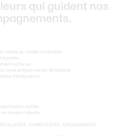
leurs qui guident nos
pagnements.
e mythe du leader invincible.
st humain.
ement sa force.
, nous préparons les dirigeants
lètes d'endurance.
rganisation solide
un leader robuste.
XCELLENCE . COMPLEXITÉ . ENGAGEMENT .