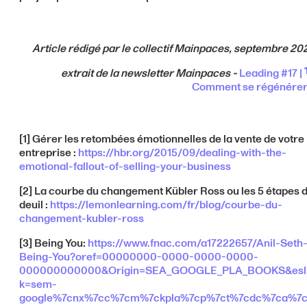
Article rédigé par le collectif Mainpaces, septembre 20
extrait de la newsletter Mainpaces -
Leading #17 | 
Comment se régénérer
[1] Gérer les retombées émotionnelles de la vente de votre
entreprise :
https://hbr.org/2015/09/dealing-with-the-
emotional-fallout-of-selling-your-business
[2] La courbe du changement Kübler Ross ou les 5 étapes 
deuil :
https://lemonlearning.com/fr/blog/courbe-du-
changement-kubler-ross
[3] Being You:
https://www.fnac.com/a17222657/Anil-Seth
Being-You?oref=00000000-0000-0000-0000-
000000000000&Origin=SEA_GOOGLE_PLA_BOOKS&esl
k=sem-
google%7cnx%7cc%7cm%7ckpla%7cp%7ct%7cdc%7ca%7