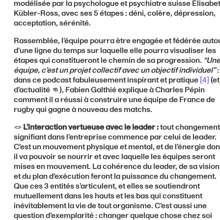
modélisée par la psychologue et psychiatre suisse Élisabe
Kübler-Ross, avec ses 5 étapes : déni, colère, dépression,
acceptation, sérénité.
Rassemblée, l’équipe pourra être engagée et fédérée auto
d’une ligne du temps sur laquelle elle pourra visualiser les
étapes qui constitueront le chemin de sa progression.
“Un
équipe, c’est un projet collectif avec un objectif individuel”
:
dans ce podcast fabuleusement inspirant et pratique
[
4]
(et
d’actualité 👊), Fabien Galthié explique à Charles Pépin
comment il a réussi à construire une équipe de France de
rugby qui gagne à nouveau des matchs.
🪢
L’interaction vertueuse avec le leader :
tout changement
signifiant dans l’entreprise commence par celui de leader.
C’est un mouvement physique et mental, et de l’énergie don
il va pouvoir se nourrir et avec laquelle les équipes seront
mises en mouvement. La cohérence du leader, de sa vision
et du plan d'exécution feront la puissance du changement.
Que ces 3 entités s’articulent, et elles se soutiendront
mutuellement dans les hauts et les bas qui constituent
inévitablement la vie de tout organisme. C’est aussi une
question d’exemplarité : changer quelque chose chez soi