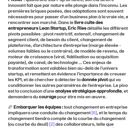
innovant fait que par nature elle plonge dans l’inconnu. Les
premières briques posées, des adaptations sont souvent
nécessaires pour passer d’un business plan à la vraie vie, e
rencontrer son marché. Dans le
livre culte des
entrepreneurs Lean Startup, Eric Ries
détaille les différen
pivots possibles : pivot restrictif, extensif, changement de
segment client, de besoin du client, changement de
plateforme, d’architecture d’entreprise (marge élevée -
volumes faibles ou le contraire), de modèle de revenu, de
moteur de croissance (viral, fidélisation ou acquisition
payante), de canal, de technologie … Ces enjeux de
transformation sont valables bien au-delà de l’univers
startup, et remettent en évidence l’importance de creuser
les KPI, et de chercher à détecter la
donnée pivot
qui va
conditionner les autres paramètres de l’entreprise. Le pivo
est la conclusion d’une
analyse stratégique approfondie
, et
demandera du
courage
pour être mis en œuvre.
🏉
Embarquer les équipes :
tout changement en entreprise
impliquera une conduite du changement
[6]
, et le temps du
changement tiendra compte de la courbe du changement
(ou courbe du deuil)
[2]
des collaborateurs, telle que