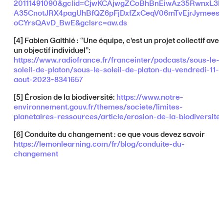
20111491090&gclid=CjwKCAjwgZCoBhBnEiwAz35RwnxL3
A35CnotJRX4pagUhBfQZ6pFjDxfZxCeqV06mTvEjrJymee
oCYrsQAvD_BwE&gclsrc=aw.ds
[4] Fabien Galthié : “Une équipe, c'est un projet collectif av
un objectif individuel”:
https://www.radiofrance.fr/franceinter/podcasts/sous-le
soleil-de-platon/sous-le-soleil-de-platon-du-vendredi-11-
aout-2023-8341657
[5] Érosion de la biodiversité:
https://www.notre-
environnement.gouv.fr/themes/societe/limites-
planetaires-ressources/article/erosion-de-la-biodiversit
[6] Conduite du changement : ce que vous devez savoir
https://lemonlearning.com/fr/blog/conduite-du-
changement