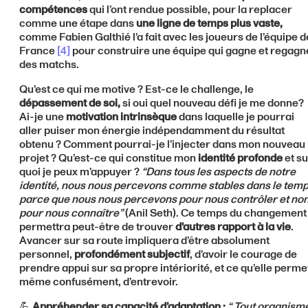
compétences
qui l’ont rendue possible, pour la replacer
comme une étape dans
une ligne de temps plus vaste,
comme Fabien Galthié l’a fait avec les joueurs de l’équipe d
France
[
4]
pour construire une équipe qui gagne et regagn
des matchs.
Qu’est ce qui me motive ? Est-ce le challenge, le
dépassement de soi,
si oui quel nouveau défi je me donne?
Ai-je une
motivation intrinsèque
dans laquelle je pourrai
aller puiser mon énergie indépendamment du résultat
obtenu ? Comment pourrai-je l’injecter dans mon nouveau
projet ? Qu’est-ce qui constitue mon
identité profonde
et su
quoi je peux m’appuyer ?
“Dans tous les aspects de notre
identité, nous nous percevons comme stables dans le tem
parce que nous nous percevons pour nous contrôler et no
pour nous connaître”
(Anil Seth). Ce temps du changement
permettra peut-être de trouver
d'autres rapport à la vie
.
Avancer sur sa route impliquera d’être absolument
personnel,
profondément subjectif
, d’avoir le courage de
prendre appui sur sa propre intériorité, et ce qu’elle perme
même confusément, d’entrevoir.
💪
Appréhender sa capacité d’adaptation :
“ Tout organism