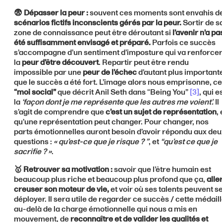
😨 Dépasser la peur :
souvent ces moments sont envahis d
scénarios fictifs inconscients gérés par la peur.
Sortir de s
zone de connaissance peut être déroutant si
l’avenir n'a pa
été suffisamment envisagé et préparé.
Parfois ce succès
s’accompagne d’un sentiment d’imposture qui va renforce
la
peur d’être découvert
. Repartir peut être rendu
impossible par une
peur de l’échec
d’autant plus important
que le succès a été fort. L’image alors nous emprisonne, ce
“moi social”
que décrit Anil Seth dans “Being You”
[3]
, qui e
la
‘façon dont je me représente que les autres me voient’.
Il
s’agit de comprendre que
c’est un sujet de représentation
, 
qu’une représentation peut changer. Pour changer, nos
parts émotionnelles auront besoin d’avoir répondu aux deu
questions :
« qu’est-ce que je risque ? ”
, et
“qu’est ce que je
sacrifie ? »
.
🥇 Retrouver sa motivation :
savoir que l’être humain est
beaucoup plus riche et beaucoup plus profond que ça,
alle
creuser son moteur de vie,
et voir où ses talents peuvent s
déployer. Il sera utile de regarder ce succès / cette médail
au-delà de la charge émotionnelle qui nous a mis en
mouvement, de
reconnaître et de valider les qualités et