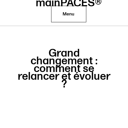
mainPACES®
Menu
Grand
changement :
comment se
relancer et évoluer
?