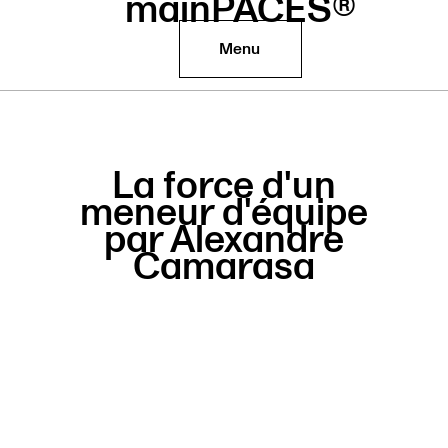
mainPACES®
Menu
La force d'un
meneur d'équipe
par Alexandre
Camarasa