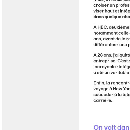
croiser un profes
viser haut et inté
dans quelque cho
À HEC, deuxième p
notamment celle d
ans, avant de la 
différentes : une
À 28 ans, j’ai qui
entreprise. C’est
incroyable : intég
a été un véritabl
Enfin, la rencont
voyage à New York
succéder à la tête
carrière.
On voit dan