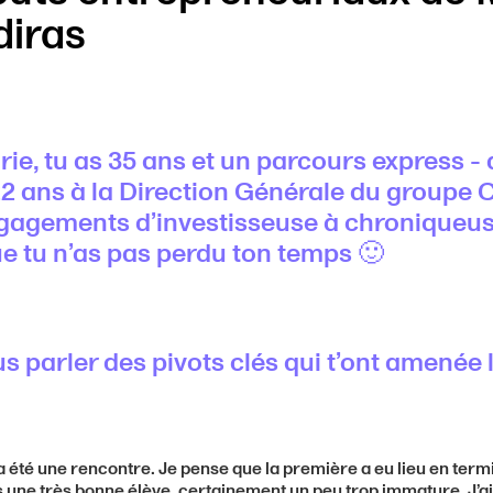
iras
ie, tu as 35 ans et un parcours express - 
22 ans à la Direction Générale du groupe 
ngagements d’investisseuse à chroniqueu
ue tu n’as pas perdu ton temps 🙂
s parler des pivots clés qui t’ont amenée 
a été une rencontre. Je pense que la première a eu lieu en termi
as une très bonne élève, certainement un peu trop immature. J’a