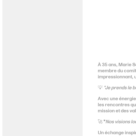
À 35 ans, Marie S
membre du comité 
impressionnant, u
💡
"Je prends le b
Avec une énergie 
les rencontres qu
mission et des val
🚀
"
Nos visions lo
Un échange inspir