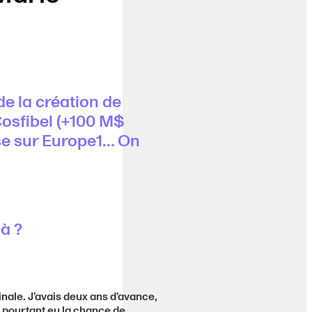
de la création de
Cosfibel (+100 M$
se sur Europe1… On
là ?
nale. J’avais deux ans d’avance,
i pourtant eu la chance de