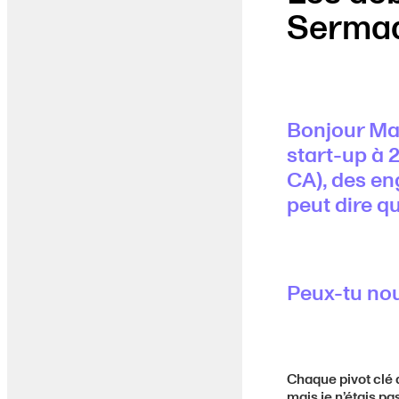
Sermad
Bonjour Mar
start-up à 
CA), des e
peut dire q
Peux-tu nou
Chaque pivot clé 
mais je n’étais p