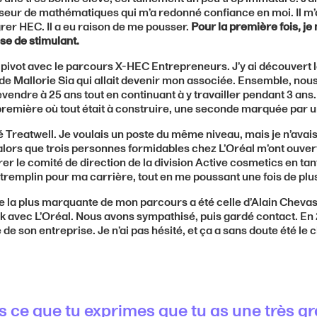
seur de mathématiques qui m’a redonné confiance en moi. Il m’a
grer HEC. Il a eu raison de me pousser.
Pour la première fois, je 
se de stimulant.
ivot avec le parcours X-HEC Entrepreneurs. J’y ai découvert 
e Mallorie Sia qui allait devenir mon associée. Ensemble, nous
revendre à 25 ans tout en continuant à y travailler pendant 3 a
 première où tout était à construire, une seconde marquée par u
tté Treatwell. Je voulais un poste du même niveau, mais je n’avai
 alors que trois personnes formidables chez L’Oréal m’ont ouvert
rer le comité de direction de la division Active cosmetics en ta
e tremplin pour ma carrière, tout en me poussant une fois de pl
re la plus marquante de mon parcours a été celle d’Alain Cheva
 avec L’Oréal. Nous avons sympathisé, puis gardé contact. En 20
 de son entreprise. Je n’ai pas hésité, et ça a sans doute été le
s ce que tu exprimes que tu as une très g