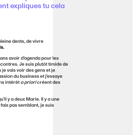
ent expliques tu cela
pleine dents, de vivre
is.
ans avoir d’agenda pour les
ontres. Je suis plutôt timide de
je vais voir des gens et je
assion du business et j’essaye
ns intérêt
a priori
créent des
’il y a deux Marie. Il y a une
fais pas semblant, je suis