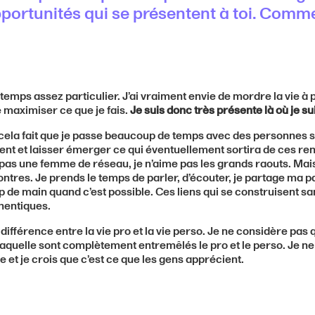
opportunités qui se présentent à toi. Comm
 temps assez particulier. J’ai vraiment envie de mordre la vie à 
 maximiser ce que je fais.
Je suis donc très présente là où je su
ela fait que je passe beaucoup de temps avec des personnes s
nt et laisser émerger ce qui éventuellement sortira de ces renc
 pas une femme de réseau, je n’aime pas les grands raouts. Mais 
ontres. Je prends le temps de parler, d’écouter, je partage ma p
 de main quand c’est possible. Ces liens qui se construisent sa
thentiques.
différence entre la vie pro et la vie perso. Je ne considère pas qu
laquelle sont complètement entremêlés le pro et le perso. Je ne 
 et je crois que c’est ce que les gens apprécient.