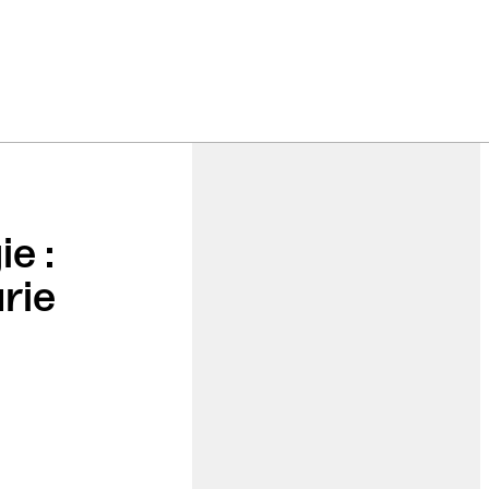
e :
rie