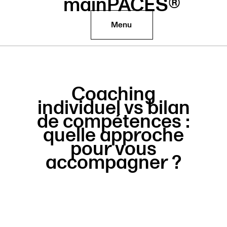
mainPACES®
Menu
Coaching
individuel vs bilan
de compétences :
quelle approche
pour vous
accompagner ?