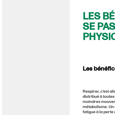
LES BÉ
SE PAS
PHYSI
Les bénéfice
Respirer, c’est a
distribué à toutes
moindres mouveme
métabolisme. Un d
fatigue à la pert