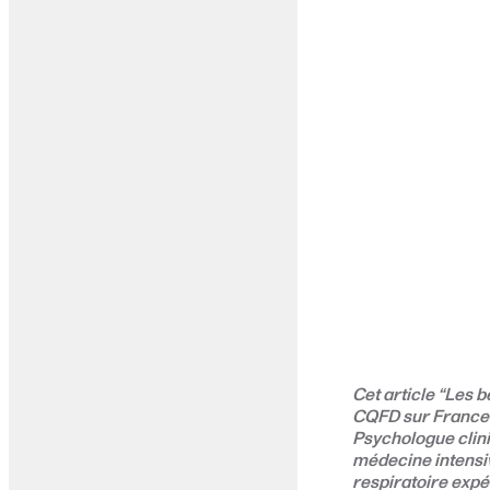
Cet article “Les b
CQFD sur France C
Psychologue clin
médecine intensiv
respiratoire expé