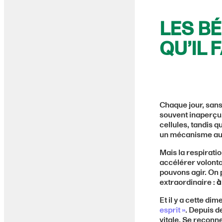
LES BÉ
QU’IL 
Chaque jour, sans
souvent inaperçu.
cellules, tandis 
un mécanisme aus
Mais la respirati
accélérer volontai
pouvons agir. On pe
extraordinaire :
à
Et il y a cette d
esprit »
. Depuis de
vitale. Se reconne