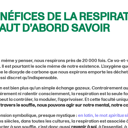
NÉFICES DE LA RESPIRAT
FAUT D’ABORD SAVOIR
 même y penser, nous respirons près de 20 000 fois. Ce va-et-vi
 Il est pourtant le socle même de notre existence. L’oxygène qu
que le dioxyde de carbone que nous expirons emporte les déchet
si discret qu’indispensable.
on est bien plus qu’un simple échange gazeux. Contrairement a
rement ni ralentir consciemment, la respiration est la seule fon
ut la contrôler, la moduler, l’apprivoiser. Et cette faculté unique 
 travers le souffle, nous pouvons agir sur notre mental, notre c
imension symbolique, presque mystique :
en latin, le mot
spiritus
si
s siècles, dans toutes les cultures, la respiration est associée à 
cter à son souffle, c’est donc aussi
revenir à soi
, à l’essentiel, 