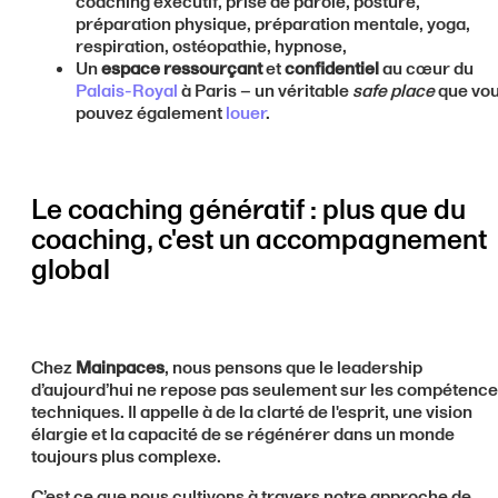
coaching exécutif, prise de parole, posture,
préparation physique, préparation mentale, yoga,
respiration, ostéopathie, hypnose,
Un
espace
ressourçant
et
confidentiel
au cœur du
Palais-Royal
à Paris – un véritable
safe place
que vo
pouvez également
louer
.
Le coaching génératif : plus que du
coaching, c'est un accompagnement
global
Chez
Mainpaces
, nous pensons que le leadership
d’aujourd’hui ne repose pas seulement sur les compétenc
techniques. Il appelle à de la clarté de l'esprit, une vision
élargie et la capacité de se régénérer dans un monde
toujours plus complexe.
C’est ce que nous cultivons à travers notre approche de