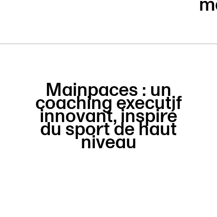
m
Mainpaces : un
coaching executif
innovant, inspiré
du sport de haut
niveau