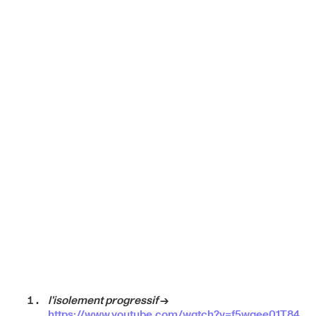
l'isolement progressif
→
https://www.youtube.com/watch?v=f5waee01T84