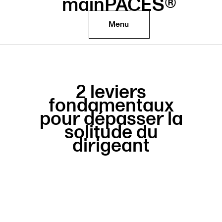
mainPACES®
Menu
2 leviers
fondamentaux
pour dépasser la
solitude du
dirigeant